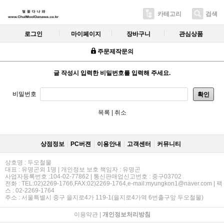
카테고리
검색
로그인
마이페이지
장바구니
관심상품
주문제작문의
글 작성시 입력한 비밀번호를 입력해 주세요.
비밀번호
확인
목록
|
취소
상점정보
PC버젼
이용안내
고객센터
커뮤니티
상호명 : 두오철물
대표 : 유명곤외 1명 | 개인정보 보호 책임자 : 유명곤
사업자등록번호 :104-02-77862 | 통신판매업신고번호 : 중구03702
전화 : TEL:02)2269-1766,FAX:02)2269-1764,e-mail:myungkon1@naver.com | 팩
스 : 02-2269-1764
주소 : 서울특별시 중구 을지로4가 119-1(을지로4가역 6번출구앞 두오철물)
이용약관
|
개인정보처리방침