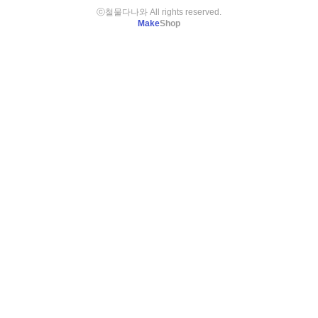
ⓒ철물다나와 All rights reserved.
Make
Shop