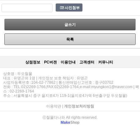
사진첨부
글쓰기
목록
상점정보
PC버젼
이용안내
고객센터
커뮤니티
상호명 : 두오철물
대표 : 유명곤외 1명 | 개인정보 보호 책임자 : 유명곤
사업자등록번호 :104-02-77862 | 통신판매업신고번호 : 중구03702
전화 : TEL:02)2269-1766,FAX:02)2269-1764,e-mail:myungkon1@naver.com | 팩
스 : 02-2269-1764
주소 : 서울특별시 중구 을지로4가 119-1(을지로4가역 6번출구앞 두오철물)
이용약관
|
개인정보처리방침
ⓒ철물다나와 All rights reserved.
Make
Shop