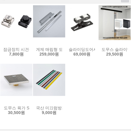
잠금장치 시건장치 보조키 빗장 번호자물쇠 DL-01
게제 매립형 도어클로저 도어체크 히든 TS803N 80k
슬라이딩도어시스템 레일 미닫이문 최
도무스 슬라이딩
7,800원
259,000원
69,000원
29,500원
도무스 육가 S
국산 미끄럼방지 패드 알루미늄세라믹 계단논슬립 평
30,500원
9,000원