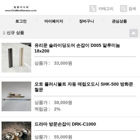
카테고리
검색
로그인
마이페이지
장바구니
관심상품
신규 상품
유리문 슬라이딩도어 손잡이 D005 알루미늄
18x200
상품가 :
33,000원
오토 플러시볼트 자동 매립오도시 SHK-500 방화문
철문
상품가 :
38,000원
적립금 :
2%
드라마 방문손잡이 DRK-C1000
상품가 :
55,000원