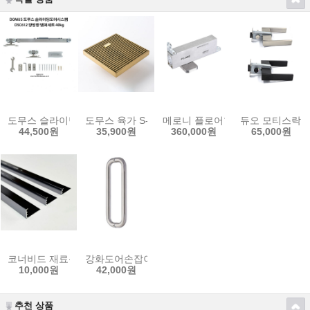
도무스 슬라이딩도어시스템 레일 미닫이문 댐퍼 DSC612 양방향댐퍼
도무스 육가 S-SB
메로니 플로어힌지 H바용 유리문 강
듀오 모티스락 손
44,500원
35,900원
360,000원
65,000원
코너비드 재료분리대 알루미늄 L자 폴리싱 그레이 몰딩 타일
강화도어손잡이 GS184 스텐무광 헤어라인 25x575
10,000원
42,000원
추천 상품