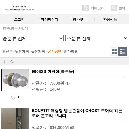
카테고리
검색
로그인
마이페이지
장바구니
관심상품
현관,방문손잡이
최신순
낮은가격
높은가격
상품명
최다리뷰
1 - 20
9003SS 현관정(통로용)
상품가 :
7,000원
(1)
적립금 :
140원
1
BONATIT 매립형 방문손잡이 GHOST 도어락 히든
도어 문고리 보나띠
상품가 :
616,000원
(0)