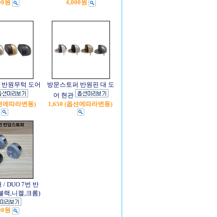
00원
4,000원
 반원무턱 도어
방문스토퍼 반원핀 대 도
어 현관
(옵션에따라변동)
1,650 (옵션에따라변동)
/ DUO 7번 반
블랙,니켈,크롬)
00원