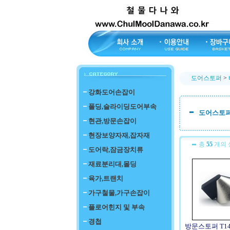
도어스토퍼
>
강화도어손잡이
폴딩,슬라이딩도어부속
도어스토
현관,방문손잡이
현장보양자재,잡자재
총
55
개의 
도어락,잠금장치류
재료분리대,몰딩
육가,트랜치
가구철물,가구손잡이
플로어힌지 및 부속
경첩
방문스토퍼 T1