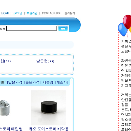
저희 
품은 
고됩
30년
형(21)
말굽형(33)
작은 
어 업
거래하
험을 
렬 :
[낮은가격]
[높은가격]
[제품명]
[제조사]
되고 
저희는
안전용
철물
본드, 
랜치제
청소
그리고
스토퍼 매립형
듀오 도어스토퍼 바닥용
드웨어