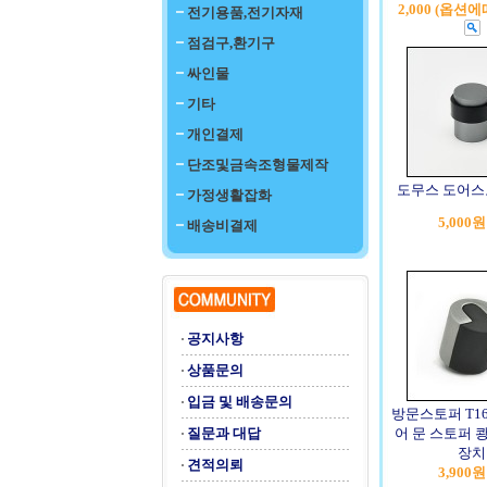
2,000 (옵션
전기용품,전기자재
점검구,환기구
싸인물
기타
개인결제
단조및금속조형물제작
도무스 도어스토
가정생활잡화
5,000원
배송비결제
공지사항
상품문의
입금 및 배송문의
방문스토퍼 T1
질문과 대답
어 문 스토퍼 
장치
견적의뢰
3,900원