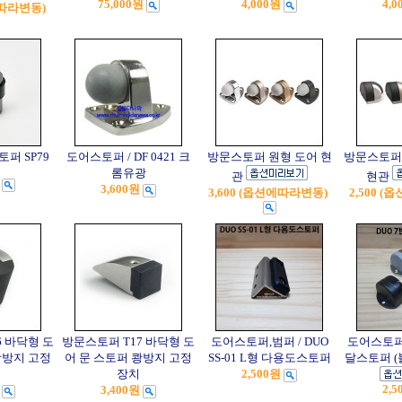
75,000원
4,000원
4,0
에따라변동)
퍼 SP79
도어스토퍼 / DF 0421 크
방문스토퍼 원형 도어 현
방문스토퍼
롬유광
관
현관
3,600원
3,600 (옵션에따라변동)
2,500 
6 바닥형 도
방문스토퍼 T17 바닥형 도
도어스토퍼,범퍼 / DUO
도어스토퍼 
쾅방지 고정
어 문 스토퍼 쾅방지 고정
SS-01 L형 다용도스토퍼
달스토퍼 (
장치
2,500원
2,5
3,400원