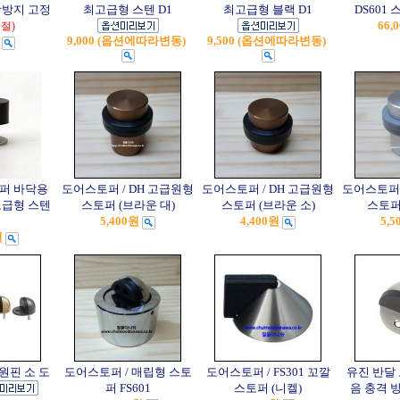
쾅방지 고정
최고급형 스텐 D1
최고급형 블랙 D1
DS601
66,
품절)
9,000 (옵션에따라변동)
9,500 (옵션에따라변동)
퍼 바닥용
도어스토퍼 / DH 고급원형
도어스토퍼 / DH 고급원형
도어스토퍼 
최고급형 스텐
스토퍼 (브라운 대)
스토퍼 (브라운 소)
스토퍼 
5,400원
4,400원
5,5
원
원핀 소 도
도어스토퍼 / 매립형 스토
도어스토퍼 / FS301 꼬깔
유진 반달
퍼 FS601
스토퍼 (니켈)
음 충격 방