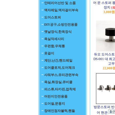
어 문 스토퍼 
인테리어선반 및 소품
장치
(
액자레일,액자걸이부속
3,000원
도어스토퍼
DIY공구,소방안전용품
옛날장식,한옥장식
욕실악세사리
우편함,우체통
옷걸이
듀오 도어스토
DS-001 대 
계단,난간,핸드레일
고무
도어클로져,도어체크
22,000
샤워부스,유리관련부속
욕실,화장실,큐비클
피스류,타카핀,접착제
어린이안전용품
도어씰,문풍지
방문스토퍼 반
장애인점자블럭,핸들
어 현관