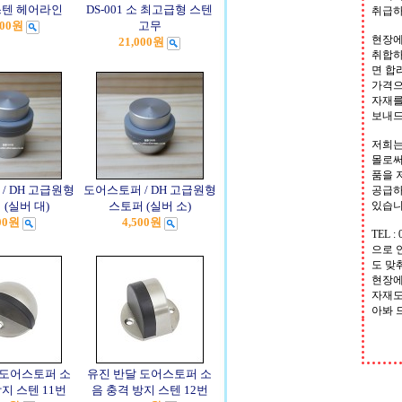
 스텐 헤어라인
DS-001 소 최고급형 스텐
취급하
000원
고무
현장에
21,000원
취합하
면 합
가격으
자재를
보내
저희는
몰로써
품을 
/ DH 고급원형
도어스토퍼 / DH 고급원형
공급하
(실버 대)
스토퍼 (실버 소)
있습
00원
4,500원
TEL : 
으로 
도 맞
현장에
자재도
아봐 
 도어스토퍼 소
유진 반달 도어스토퍼 소
지 스텐 11번
음 충격 방지 스텐 12번