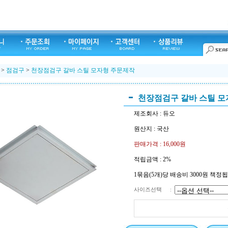
>
점검구
>
천장점검구 갈바 스틸 모자형 주문제작
천장점검구 갈바 스틸 모
제조회사 : 듀오
원산지 : 국산
판매가격 :
16,000
원
적립금액 :
2%
1묶음(5개)당 배송비 3000원 책정
사이즈선택
: