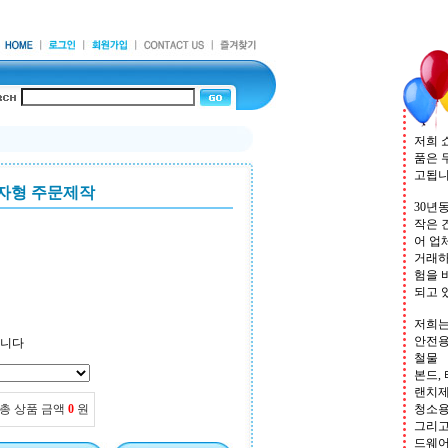
저희 
품은 
고됩
자형 주문제작
30년
작은 
어 업
거래하
험을 
되고 
저희는
안전용
됩니다
철물
본드, 
랜치제
총 상품 금액
0
원
청소
그리고
드웨어