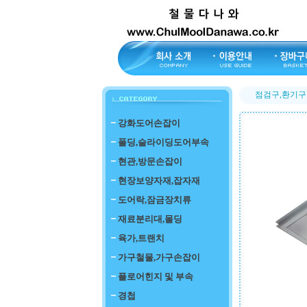
점검구,환기구
강화도어손잡이
폴딩,슬라이딩도어부속
현관,방문손잡이
현장보양자재,잡자재
도어락,잠금장치류
재료분리대,몰딩
육가,트랜치
가구철물,가구손잡이
플로어힌지 및 부속
경첩