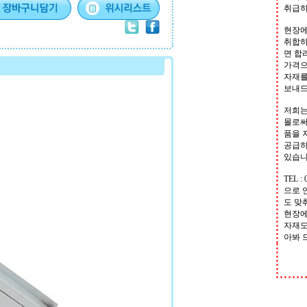
취급하
현장에
취합하
면 합
가격으
자재를
보내
저희는
몰로써
품을 
공급하
있습
TEL : 
으로 
도 맞
현장에
자재도
아봐 