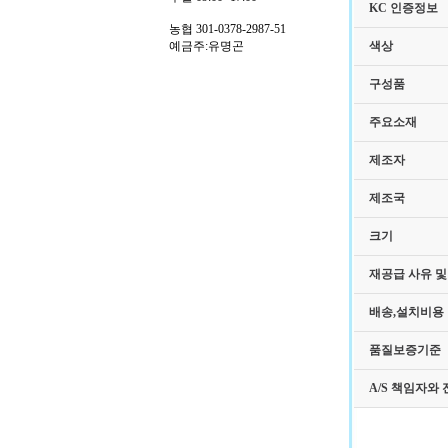
KC 인증정보
농협 301-0378-2987-51
예금주:유명곤
색상
구성품
주요소재
제조자
제조국
크기
재공급 사유 및
배송,설치비용
품질보증기준
A/S 책임자와