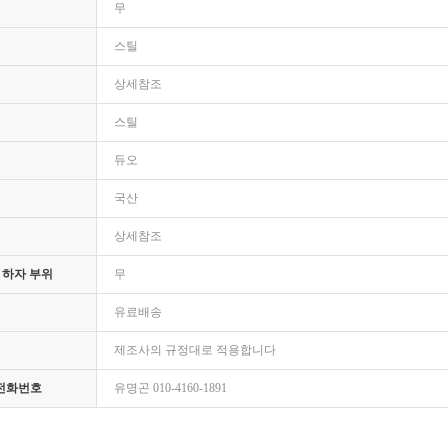
무
스틸
상세참조
스틸
듀오
국산
상세참조
 하자 부위
무
유료배송
제조사의 규정대로 적용합니다
 전화번호
유명곤 010-4160-1891