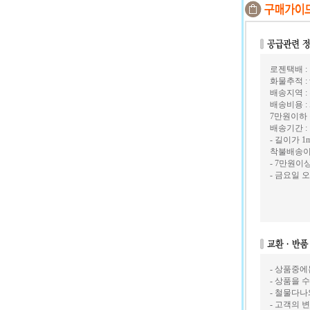
로젠택배 : 1
화물추적 : w
배송지역 :
배송비용 
7만원이하 
배송기간 :
- 길이가 
착불배송이
- 7만원
- 금요일 
- 상품중
- 상품을
- 철물다
- 고객의