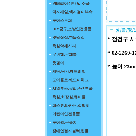
인테리어선반 및 소품
액자레일,액자걸이부속
도어스토퍼
DIY공구,소방안전용품
옛날장식,한옥장식
* 점검구 
욕실악세사리
* 02-22
우편함,우체통
옷걸이
* 높이 2
계단,난간,핸드레일
도어클로져,도어체크
샤워부스,유리관련부속
욕실,화장실,큐비클
피스류,타카핀,접착제
어린이안전용품
도어씰,문풍지
장애인점자블럭,핸들