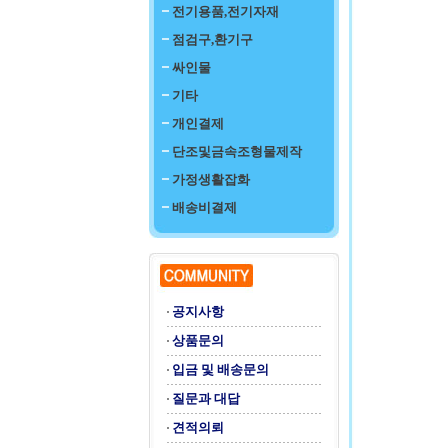
전기용품,전기자재
점검구,환기구
싸인물
기타
개인결제
단조및금속조형물제작
가정생활잡화
배송비결제
공지사항
상품문의
입금 및 배송문의
질문과 대답
견적의뢰