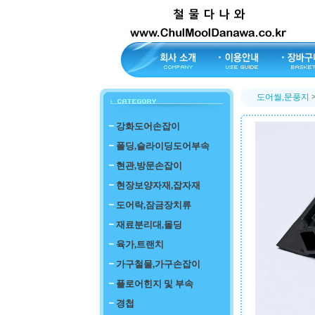
도어씰,문풍지
강화도어손잡이
폴딩,슬라이딩도어부속
현관,방문손잡이
현장보양자재,잡자재
도어락,잠금장치류
재료분리대,몰딩
육가,트랜치
가구철물,가구손잡이
플로어힌지 및 부속
경첩