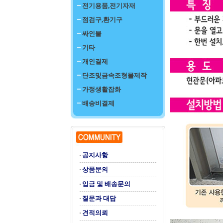
전기용품,전기자재
점검구,환기구
싸인물
기타
개인결제
단조및금속조형물제작
가정생활잡화
배송비결제
공지사항
상품문의
입금 및 배송문의
질문과 대답
견적의뢰