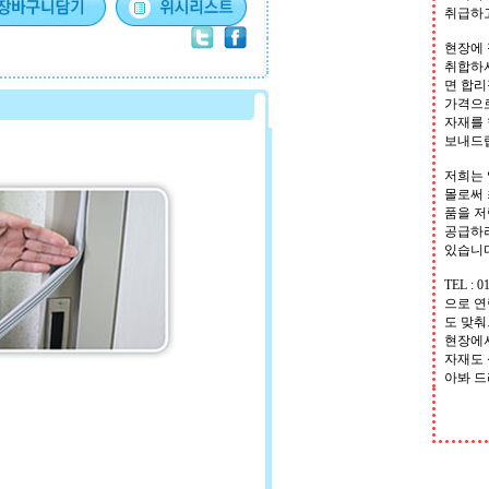
취급하
현장에
취합하
면 합
가격으
자재를
보내드
저희는
몰로써 
품을 
공급하
있습니
TEL : 0
으로 
도 맞
현장에
자재도
아봐 