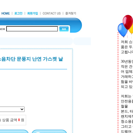
저희 쇼
품은 
고됩니
소음차단 문풍지 난연 가스켓 날
30년동
작은 건
어 업체
거래하고
험을 바
되고 
저희는
안전용품
철물
본드, 타
랜치제작
총 상품 금액
0
원
청소용
그리고 
드웨어