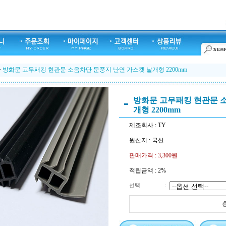
>
방화문 고무패킹 현관문 소음차단 문풍지 난연 가스켓 날개형 2200mm
방화문 고무패킹 현관문 
개형 2200mm
제조회사 : TY
원산지 : 국산
판매가격 :
3,300원
적립금액 :
2%
선택
: