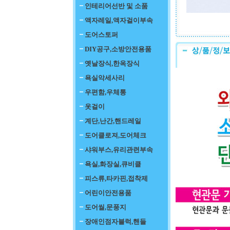
인테리어선반 및 소품
액자레일,액자걸이부속
도어스토퍼
DIY공구,소방안전용품
옛날장식,한옥장식
욕실악세사리
우편함,우체통
옷걸이
계단,난간,핸드레일
도어클로져,도어체크
샤워부스,유리관련부속
욕실,화장실,큐비클
피스류,타카핀,접착제
어린이안전용품
도어씰,문풍지
장애인점자블럭,핸들