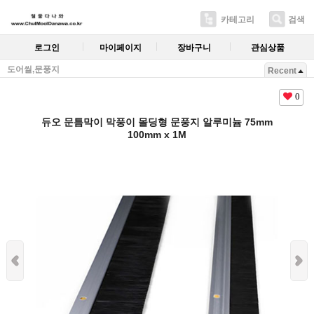
카테고리
검색
로그인
마이페이지
장바구니
관심상품
도어씰,문풍지
Recent
0
듀오 문틈막이 막풍이 몰딩형 문풍지 알루미늄 75mm
100mm x 1M