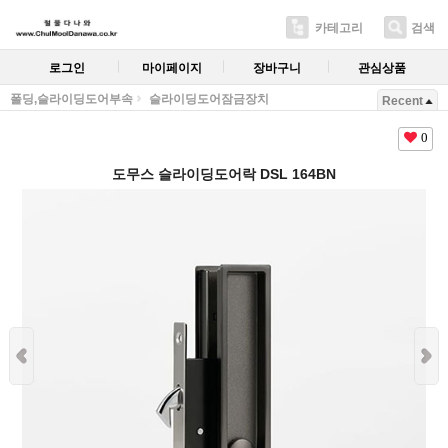
카테고리
검색
로그인
마이페이지
장바구니
관심상품
폴딩,슬라이딩도어부속
슬라이딩도어잠금장치
Recent
0
도무스 슬라이딩도어락 DSL 164BN