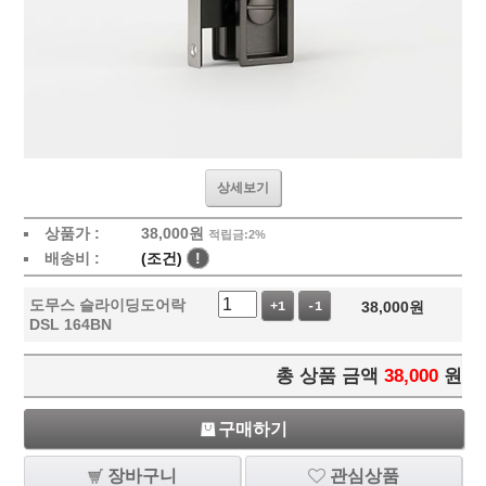
상세보기
상품가 :
38,000
원
적립금:2%
배송비 :
(조건)
!
도무스 슬라이딩도어락
38,000
원
+1
-1
DSL 164BN
총 상품 금액
38,000
원
구매하기
장바구니
관심상품