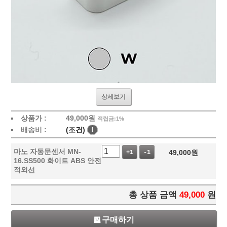
상세보기
상품가 :
49,000
원
적립금:1%
배송비 :
(조건)
!
마노 자동문센서 MN-
49,000
원
+1
-1
16.SS500 화이트 ABS 안전
적외선
총 상품 금액
49,000
원
구매하기