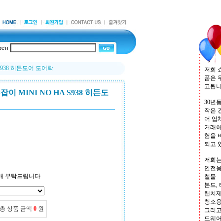
 S938 히든도어 도어락
저희 
품은 
고됩
이 MINI NO HA S938 히든도
30년
작은 
어 업
거래하
험을 
되고 
저희는
안전용
매 부탁드립니다
철물
본드, 
랜치제
청소
총 상품 금액
0
원
그리고
드웨어