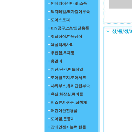
인테리어선반 및 소품
액자레일,액자걸이부속
도어스토퍼
DIY공구,소방안전용품
옛날장식,한옥장식
욕실악세사리
우편함,우체통
옷걸이
계단,난간,핸드레일
도어클로져,도어체크
샤워부스,유리관련부속
욕실,화장실,큐비클
피스류,타카핀,접착제
어린이안전용품
도어씰,문풍지
장애인점자블럭,핸들