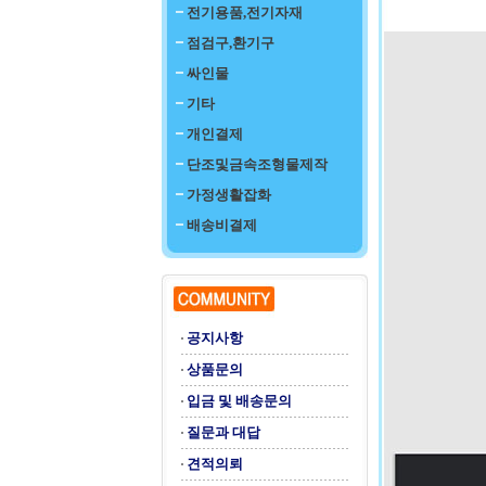
전기용품,전기자재
점검구,환기구
싸인물
기타
개인결제
단조및금속조형물제작
가정생활잡화
배송비결제
공지사항
상품문의
입금 및 배송문의
질문과 대답
견적의뢰