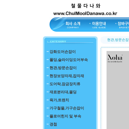
현관,방문손잡
강화도어손잡이
폴딩,슬라이딩도어부속
현관,방문손잡이
현장보양자재,잡자재
도어락,잠금장치류
재료분리대,몰딩
육가,트랜치
가구철물,가구손잡이
플로어힌지 및 부속
경첩