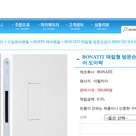
이
>
수입레버핸들
>
HOPPE 레버핸들
>
BONATIT 매립형 방문손잡이 MINI NO HA
BONATIT 매립형 방문손잡
어 도어락
제조회사 : BONAITI
원산지 : 이탈리아
판매가격 :
500,000
원
적립금액 :
0.5%
반품이 안되는 제품이니 신중한 구
선택
: