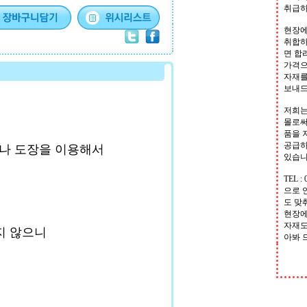
취급하
현장에
취합하
면 합
가격으
자재를
보내
저희는
몰로써
품을 
공급하
나 도장을 이용해서
있습
TEL : 
으로 
도 맞
현장에
자재도
지 않으니
아봐 