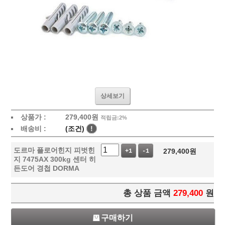
상세보기
상품가 :
279,400
원
적립금:2%
배송비 :
(조건)
!
도르마 플로어힌지 피벗힌
279,400
원
+1
-1
지 7475AX 300kg 센터 히
든도어 경첩 DORMA
총 상품 금액
279,400
원
구매하기