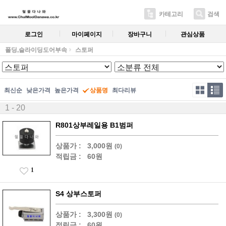
카테고리
검색
로그인
마이페이지
장바구니
관심상품
폴딩,슬라이딩도어부속
스토퍼
최신순
낮은가격
높은가격
상품명
최다리뷰
1 - 20
R801상부레일용 B1범퍼
상품가 :
3,000원
(0)
적립금 :
60원
1
S4 상부스토퍼
상품가 :
3,300원
(0)
적립금 :
60원